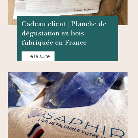
Cadeau client | Planche de
dégustation en bois
fabriquée en France
C
lire la suite
a
d
e
a
u
c
l
i
e
n
t
|