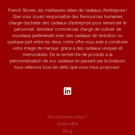
n
s
c
French Stories, les meilleures idées de cadeaux d’entreprise !
o
e
Que vous soyez responsable des Ressources humaines
n
chargé d’acheter des cadeaux d’entreprise pour remercier le
é
personnel, directeur commercial chargé de cultiver de
c
nouveaux partenariats avec des cadeaux de direction, ou
r
quelque part entre les deux, notre offre vous aide à construire
i
votre image de marque, grâce à des cadeaux uniques et
n
mémorables. De la recherche de produits à la
1
personnalisation de vos cadeaux en passant par la livraison,
0
nous relevons tous les défis que vous nous proposez.
0
%
f
r
a
n
ç
Qui sommes-nous ?
a
Notre offre
i
Blog
s